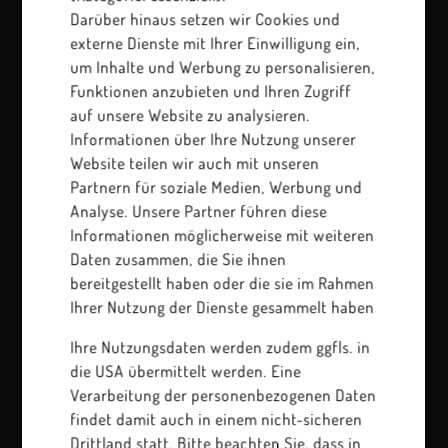
Einwilligung ist freiwillig und kann jederzeit
Darüber hinaus setzen wir Cookies und
ohne Angabe von Gründen mit Wirkung für die
externe Dienste mit Ihrer Einwilligung ein,
Zukunft über das Consent-Management
um Inhalte und Werbung zu personalisieren,
widerrufen werden. Weitere Informationen
Funktionen anzubieten und Ihren Zugriff
finden Sie in unserer
Datenschutzerklärung
auf unsere Website zu analysieren.
unter VIII Youtube.
Informationen über Ihre Nutzung unserer
Website teilen wir auch mit unseren
Cookie Einstellungen
Partnern für soziale Medien, Werbung und
Analyse. Unsere Partner führen diese
Informationen möglicherweise mit weiteren
Daten zusammen, die Sie ihnen
bereitgestellt haben oder die sie im Rahmen
Ihrer Nutzung der Dienste gesammelt haben
Ihre Nutzungsdaten werden zudem ggfls. in
die USA übermittelt werden. Eine
Verarbeitung der personenbezogenen Daten
findet damit auch in einem nicht-sicheren
Drittland statt. Bitte beachten Sie, dass in