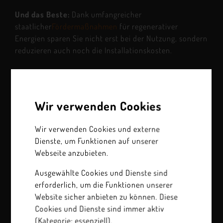
Und das Beste:
Dank umfangreicher
staatlicher
Fördermaßnahmen
für regenerativer
Energien sparen Sie nicht erst bei der Nutzung, sondern
reduzieren auch noch die Installationskosten.
Scheitholzkessel von ETA
Mit Holz heizen
Wir verwenden Cookies
Für das Abspielen des Videos wird YouTube
Wir verwenden Cookies und externe
eingesetzt. Um dieses zu laden, benötigen wir
Dienste, um Funktionen auf unserer
Ihre Einwilligung. Mit Klick auf Cookie
Webseite anzubieten.
Einstellungen willigen Sie in die Übermittlung
Ausgewählte Cookies und Dienste sind
Ihrer Daten an YouTube und damit in das
erforderlich, um die Funktionen unserer
nicht-sichere Drittland USA ein. In den USA
Website sicher anbieten zu können. Diese
besteht kein mit den Vorgaben der DSGVO
Cookies und Dienste sind immer aktiv
vergleichbares Datenschutzniveau. Diese
(Kategorie: essenziell).